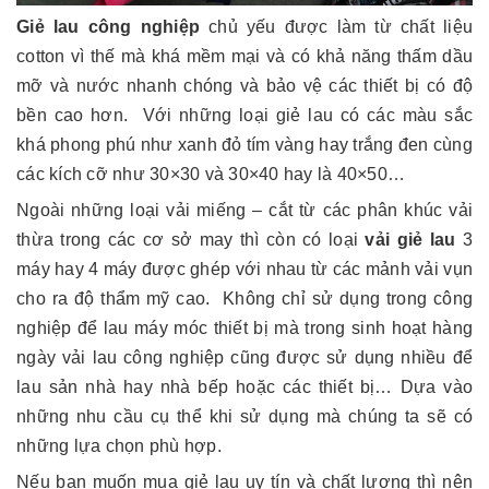
Giẻ lau công nghiệp
chủ yếu được làm từ chất liệu
cotton vì thế mà khá mềm mại và có khả năng thấm dầu
mỡ và nước nhanh chóng và bảo vệ các thiết bị có độ
bền cao hơn. Với những loại giẻ lau có các màu sắc
khá phong phú như xanh đỏ tím vàng hay trắng đen cùng
các kích cỡ như 30×30 và 30×40 hay là 40×50…
Ngoài những loại vải miếng – cắt từ các phân khúc vải
thừa trong các cơ sở may thì còn có loại
vải giẻ lau
3
máy hay 4 máy được ghép với nhau từ các mảnh vải vụn
cho ra độ thẩm mỹ cao. Không chỉ sử dụng trong công
nghiệp để lau máy móc thiết bị mà trong sinh hoạt hàng
ngày vải lau công nghiệp cũng được sử dụng nhiều để
lau sản nhà hay nhà bếp hoặc các thiết bị… Dựa vào
những nhu cầu cụ thể khi sử dụng mà chúng ta sẽ có
những lựa chọn phù hợp.
Nếu bạn muốn mua giẻ lau uy tín và chất lượng thì nên