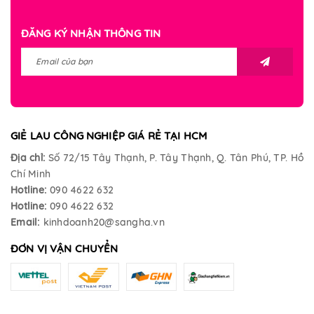
ĐĂNG KÝ NHẬN THÔNG TIN
GIẺ LAU CÔNG NGHIỆP GIÁ RẺ TẠI HCM
Địa chỉ:
Số 72/15 Tây Thạnh, P. Tây Thạnh, Q. Tân Phú, TP. Hồ
Chí Minh
Hotline:
090 4622 632
Hotline:
090 4622 632
Email:
kinhdoanh20@sangha.vn
ĐƠN VỊ VẬN CHUYỂN