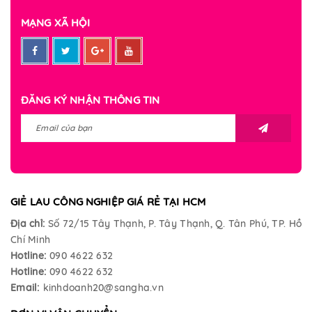
MẠNG XÃ HỘI
ĐĂNG KÝ NHẬN THÔNG TIN
GIẺ LAU CÔNG NGHIỆP GIÁ RẺ TẠI HCM
Địa chỉ:
Số 72/15 Tây Thạnh, P. Tây Thạnh, Q. Tân Phú, TP. Hồ
Chí Minh
Hotline:
090 4622 632
Hotline:
090 4622 632
Email:
kinhdoanh20@sangha.vn