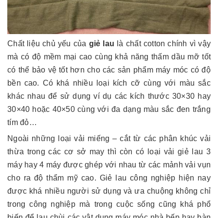
Chất liệu chủ yếu của
giẻ lau
là chất cotton chính vì vậy
mà có độ mềm mại cao cùng khả năng thấm dầu mỡ tốt
có thể bảo vệ tốt hơn cho các sản phẩm máy móc có độ
bền cao. Có khá nhiều loại kích cỡ cùng với màu sắc
khác nhau để sử dụng ví dụ các kích thước 30×30 hay
30×40 hoặc 40×50 cùng với đa dạng màu sắc đen trắng
tím đỏ…
Ngoài những loại vải miếng – cắt từ các phân khúc vải
thừa trong các cơ sở may thì còn có loại vải giẻ lau 3
máy hay 4 máy được ghép với nhau từ các mảnh vải vụn
cho ra độ thẩm mỹ cao. Giẻ lau công nghiệp hiện nay
được khá nhiều người sử dụng và ưa chuộng không chỉ
trong công nghiệp mà trong cuộc sống cũng khá phổ
biến để lau chùi các vật dụng máy móc nhà bếp hay bàn