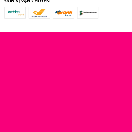
ĐƠN VỊ VẬN CHUYỂN