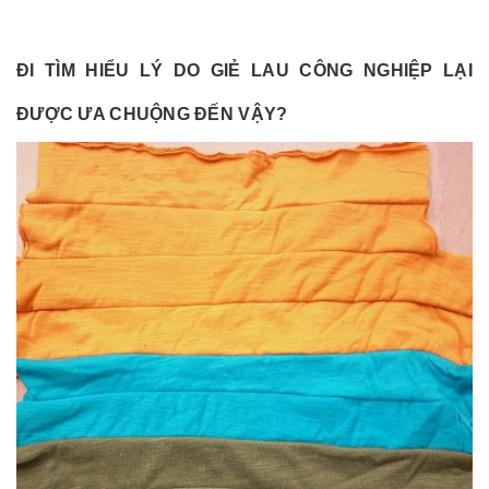
ĐI TÌM HIỂU LÝ DO GIẺ LAU CÔNG NGHIỆP LẠI
ĐƯỢC ƯA CHUỘNG ĐẾN VẬY?