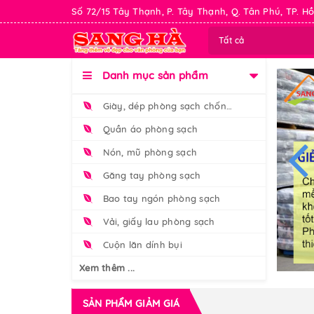
Số 72/15 Tây Thạnh, P. Tây Thạnh, Q. Tân Phú, TP. Hồ
Tất cả
Danh mục sản phẩm
Giày, dép phòng sạch chống tĩnh điện
Quần áo phòng sạch
Nón, mũ phòng sạch
Găng tay phòng sạch
Bao tay ngón phòng sạch
Vải, giấy lau phòng sạch
Cuộn lăn dính bụi
Xem thêm ...
SẢN PHẨM GIẢM GIÁ