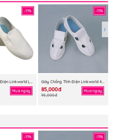
-11%
-11%
Giày Chống Tĩnh Điện Linkworld Liền Mặt
Giày Chống Tĩnh Điện Linkworld 4 Lỗ
85,000đ
85,000đ
Mua ngay
Mua ngay
95,000đ
95,000đ
-11%
-11%