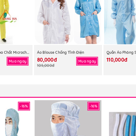
Quần Áo Chống Hóa Chất Microchem 3000
Áo Blouse Chống Tĩnh Điện
Quần Áo Phòng S
80,000đ
110,000đ
Mua ngay
Mua ngay
105,000đ
-16%
-16%