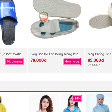
Giày Bảo Hộ Lao Động Trong Phòng Sạch GPS-001
hựa PVC 35486
78,000đ
85,000đ
Mua ngay
Mua ngay
95,000đ
-24%