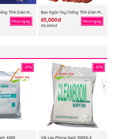
Bao Ngón Tay Chống Tĩnh Điện Màu Trắng
Bao Ngón Tay Chống Tĩnh Điện Màu Vàng
65,000đ
Mua ngay
Mua ngay
85,000đ
-37%
-37%
ạch 4009
Vải Lau Phòng Sạch 1009SLE
Vải Lau Phòng