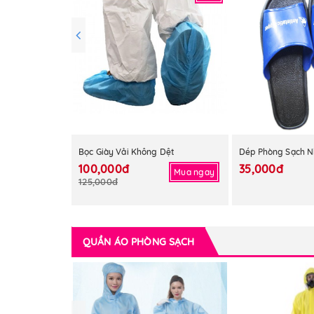
Bọc Giày Vải Không Dệt
Dép Phòng Sạch N
100,000đ
35,000đ
Mua ngay
125,000đ
QUẦN ÁO PHÒNG SẠCH