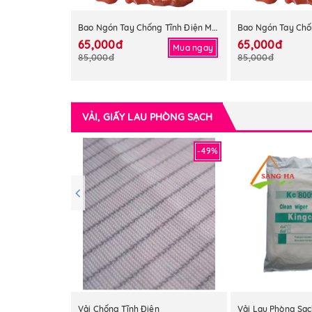
Bao Ngón Tay Chống Tĩnh Điện Màu Vàng
65,000đ
65,000đ
Mua ngay
85,000đ
85,000đ
VẢI, GIẤY LAU PHÒNG SẠCH
-49%
Vải Chống Tĩnh Điện
Vải Lau Phòng Sạ