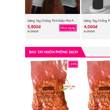
Găng Tay Chống Tĩnh Điện Phủ PU Ngón Tay
5,800đ
4,000đ
Mua ngay
8,000đ
8,000đ
BAO TAY NGÓN PHÒNG SẠCH
-24%