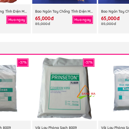
Bao Ngón Tay Chống Tĩnh Điện Màu Vàng
Bao Ngón Tay Chống Tĩnh Điện Màu Trắng
65,000đ
65,000đ
Mua ngay
Mua ngay
85,000đ
85,000đ
-37%
-37%
ch 8009
Vải Lau Phòng Sạch 8009
Vải Lau Phòng S