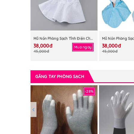
Mũ Nón Phòng Sạch Tĩnh Điện Choàng Cổ
38,000đ
38,000đ
Mua ngay
45,000đ
45,000đ
GĂNG TAY PHÒNG SẠCH
-28%