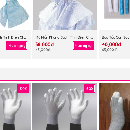
Mũ Nón Phòng Sạch Tĩnh Điện Choàng Cổ
Mũ Nón Phòng Sạch Tĩnh Điện Choàng Cổ
Bọc Tóc Con Sâu
38,000đ
40,000đ
Mua ngay
Mua ngay
45,000đ
65,000đ
-50%
-50%