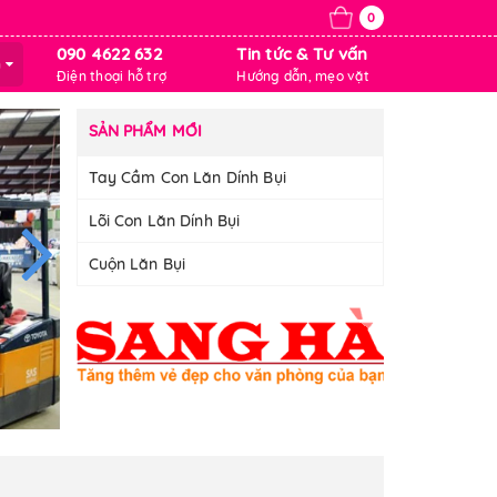
0
090 4622 632
Tin tức & Tư vấn
m
Điện thoại hỗ trợ
Hướng dẫn, mẹo vặt
SẢN PHẨM MỚI
Tay Cầm Con Lăn Dính Bụi
Lõi Con Lăn Dính Bụi
Cuộn Lăn Bụi