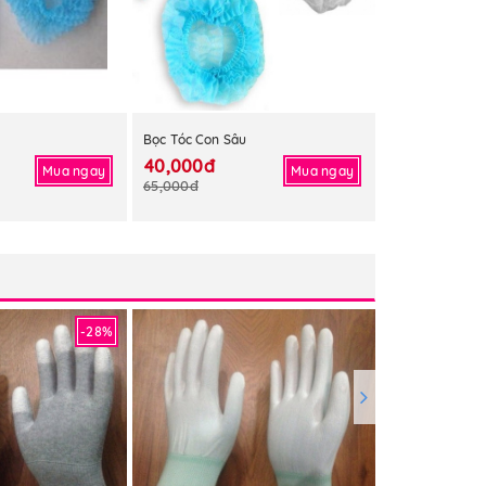
Bọc Tóc Con Sâu
40,000đ
Mua ngay
Mua ngay
65,000đ
-28%