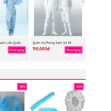
ạch Liền Quần
Quần Áo Phòng Sạch SH 89
Quần Áo Phòng
110,000đ
110,000đ
Mua ngay
Mua ngay
-38%
-38%