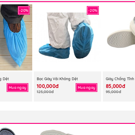
-20%
-20%
g Dệt
Bọc Giày Vải Không Dệt
100,000đ
85,000đ
Mua ngay
Mua ngay
125,000đ
95,000đ