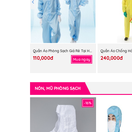
Quần Áo Phòng Sạch Giá Rẻ Tại HCM
110,000đ
240,000đ
Mua ngay
NÓN, MŨ PHÒNG SẠCH
-16%