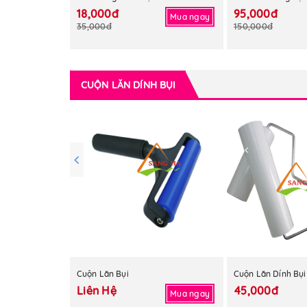
18,000đ
95,000đ
Mua ngay
35,000đ
150,000đ
CUỘN LĂN DÍNH BỤI
Cuộn Lăn Bụi
Liên Hệ
45,000đ
Mua ngay