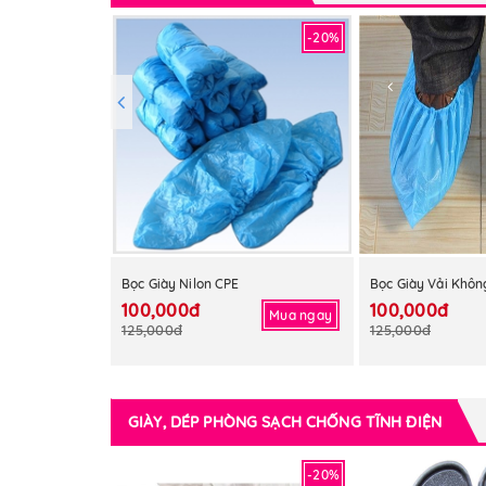
-20%
Bọc Giày Nilon CPE
Bọc Giày Vải Khôn
100,000đ
100,000đ
Mua ngay
125,000đ
125,000đ
GIÀY, DÉP PHÒNG SẠCH CHỐNG TĨNH ĐIỆN
-20%