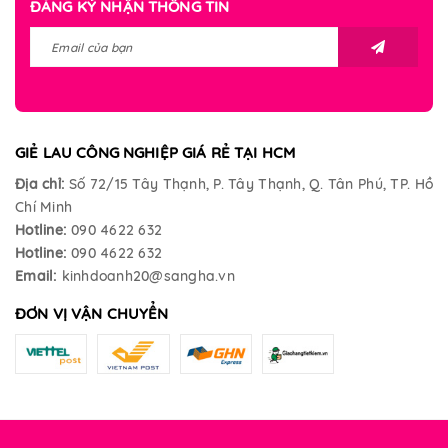
ĐĂNG KÝ NHẬN THÔNG TIN
GIẺ LAU CÔNG NGHIỆP GIÁ RẺ TẠI HCM
Địa chỉ:
Số 72/15 Tây Thạnh, P. Tây Thạnh, Q. Tân Phú, TP. Hồ
Chí Minh
Hotline:
090 4622 632
Hotline:
090 4622 632
Email:
kinhdoanh20@sangha.vn
ĐƠN VỊ VẬN CHUYỂN