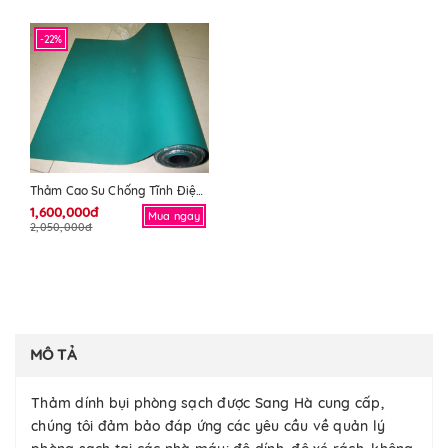
-22%
Thảm Cao Su Chống Tĩnh Điện 1m X10m X 2mm
1,600,000đ
Mua ngay
2,050,000đ
MÔ TẢ
Thảm dính bụi phòng sạch được Sang Hà cung cấp,
chúng tôi đảm bảo đáp ứng các yêu cầu về quản lý