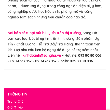
phòng sạch tại các nhà máy: độ dính, độ xé rách, không
nhăn,…. được ứng dụng trong công nghiệp điện tử, y học,
công nghiệp dược học hóa sinh, phòng mổ và công
nghiệp làm sạch những tiêu chuẩn cao nào đó.
Nơi bán các loại bút bi uy tín trên thị trường
, Sang Hà
bán các loại bút bi uy tín trên thị trường. Sản phẩm Uy
Tín - Chất Lượng. Hỗ Trợ Đổi/Trả Hàng. thanh toán tiện
ích. Mọi nhu cầu liên hệ ngay để được hỗ trợ sớm nhất.
Liên hệ :
kinhdoanh@sangha.vn
- Hotline: 093 80 80 006
- 09 34567 132 - 09 34767 137 - Zalo: 093 80 80 006
THÔNG TIN
Trang Chủ
Giới Thiệu