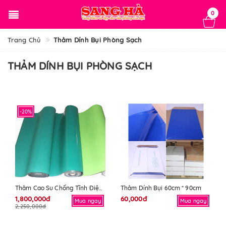
0
Trang Chủ
Thảm Dính Bụi Phòng Sạch
THẢM DÍNH BỤI PHÒNG SẠCH
-20%
Thảm Cao Su Chống Tĩnh Điện 1.2m X 10m X 2mm
Thảm Dính Bụi 60cm * 90cm
1,800,000đ
60,000đ
Mua ngay
Mua ngay
2,250,000đ