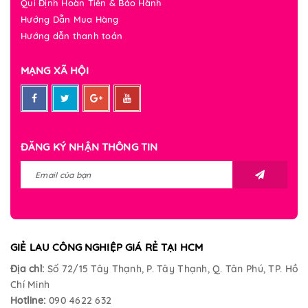
Qui Định Hoàn Tiền & Bảo Hành
Hướng Dẫn Mua Hàng
Hướng dẫn thanh toán
MẠNG XÃ HỘI
ĐĂNG KÝ NHẬN THÔNG TIN
GIẺ LAU CÔNG NGHIỆP GIÁ RẺ TẠI HCM
Địa chỉ:
Số 72/15 Tây Thạnh, P. Tây Thạnh, Q. Tân Phú, TP. Hồ
Chí Minh
Hotline:
090 4622 632