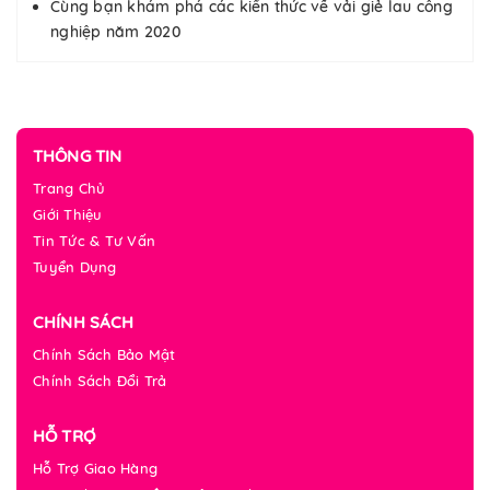
Cùng bạn khám phá các kiến thức về vải giẻ lau công
nghiệp năm 2020
THÔNG TIN
Trang Chủ
Giới Thiệu
Tin Tức & Tư Vấn
Tuyển Dụng
CHÍNH SÁCH
Chính Sách Bảo Mật
Chính Sách Đổi Trả
HỖ TRỢ
Hỗ Trợ Giao Hàng