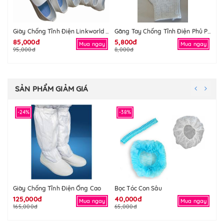
Gă
Giày Chống Tĩnh Điện Linkworld Mặt Lưới
Găng Tay Chống Tĩnh Điện Phủ PU Ngón Tay
85,000đ
5,800đ
2,
Mua ngay
Mua ngay
95,000đ
8,000đ
4,
SẢN PHẨM GIẢM GIÁ
-24%
-38%
-
Giày Chống Tĩnh Điện Ống Cao
Bọc Tóc Con Sâu
Gă
125,000đ
40,000đ
2,
Mua ngay
Mua ngay
165,000đ
65,000đ
4,