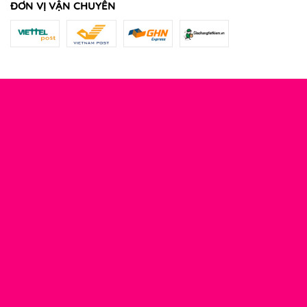
ĐƠN VỊ VẬN CHUYỂN