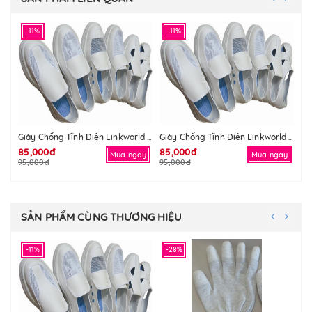
-11%
-11%
-
Giày Chống Tĩnh Điện Linkworld Mặt Lưới
Giày Chống Tĩnh Điện Linkworld Mặt Lưới
85,000đ
85,000đ
85
Mua ngay
Mua ngay
95,000đ
95,000đ
95
SẢN PHẨM CÙNG THƯƠNG HIỆU
-11%
-28%
-