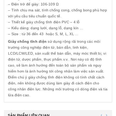
– Điện trở đế giày: 106-109 Ω
– Tính chịu ma sát, tính chống cong, chống bong phù hợp
với yêu cầu tiêu chuẩn quốc tế.
– Thiết kế giày chống tĩnh điện PVC – 4 lỗ
– Kiểu dáng: dạng lưới, dạng lỗ, dạng kín …
– Size : từ 36 đến 43 hoặc S, M, L, XL …
Giày chống tĩnh điện
sử dụng rộng rãi trong các môi
trường công nghiệp điện tử, bán dẫn, linh kiện,
LCD/LCM/LED, sản xuất thể bán dẫn, máy móc thiết bị, vi
điện tử, dược phẩm, thực phẩm.v.v.. Nơi này có độ tĩnh
cao, sẽ làm ảnh hưởng đến toàn bộ sản phẩm và nguy
hiểm hơn là ảnh hưởng tới công nhân làm việc sản xuất.
Điểm chú ý giày chống tĩnh điện không có tính chất cách
điện, nên không được dùng làm giày đi cách điện cho
công nhân điện lực. Những môi trường có dòng điện và tia
lửa điện cao.
SẢN PHẨM LIÊN QUAN