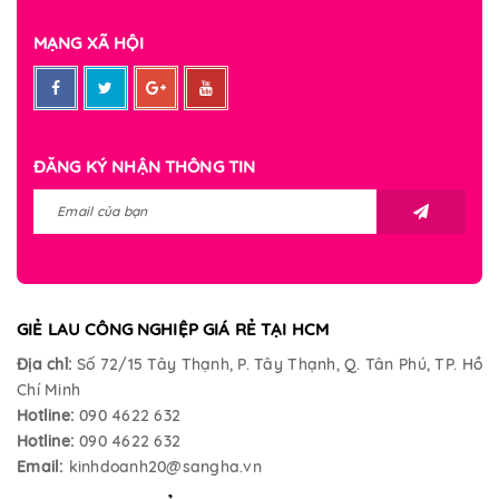
MẠNG XÃ HỘI
ĐĂNG KÝ NHẬN THÔNG TIN
GIẺ LAU CÔNG NGHIỆP GIÁ RẺ TẠI HCM
Địa chỉ:
Số 72/15 Tây Thạnh, P. Tây Thạnh, Q. Tân Phú, TP. Hồ
Chí Minh
Hotline:
090 4622 632
Hotline:
090 4622 632
Email:
kinhdoanh20@sangha.vn