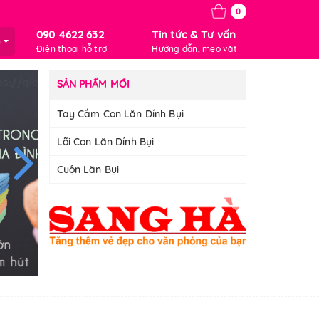
0
090 4622 632
Tin tức & Tư vấn
m
Điện thoại hỗ trợ
Hướng dẫn, mẹo vặt
SẢN PHẨM MỚI
Tay Cầm Con Lăn Dính Bụi
Lõi Con Lăn Dính Bụi
Cuộn Lăn Bụi