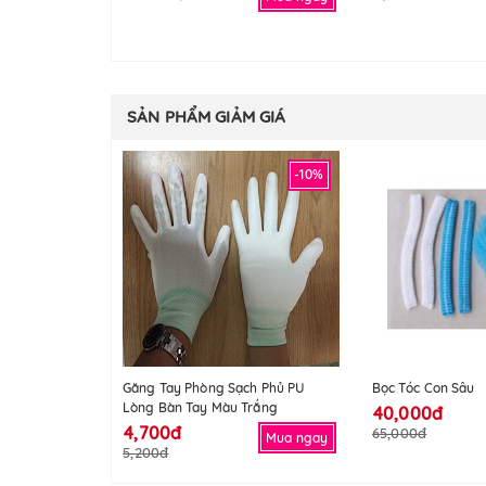
SẢN PHẨM GIẢM GIÁ
-10%
Găng Tay Phòng Sạch Phủ PU
Bọc Tóc Con Sâu
Lòng Bàn Tay Màu Trắng
40,000đ
4,700đ
65,000đ
Mua ngay
5,200đ