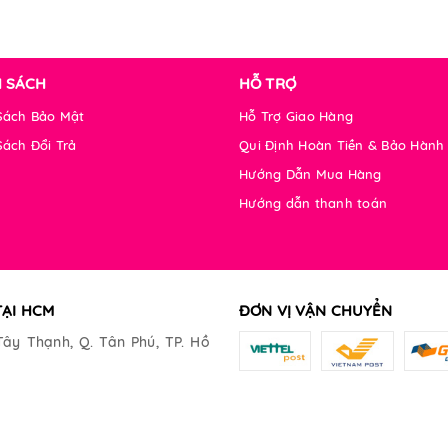
H SÁCH
HỖ TRỢ
Sách Bảo Mật
Hỗ Trợ Giao Hàng
Sách Đổi Trả
Qui Định Hoàn Tiền & Bảo Hành
Hướng Dẫn Mua Hàng
Hướng dẫn thanh toán
TẠI HCM
ĐƠN VỊ VẬN CHUYỂN
Tây Thạnh, Q. Tân Phú, TP. Hồ