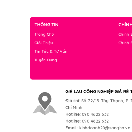
THÔNG TIN
CHÍN
Trang Chủ
Chính 
Giới Thiệu
Chính 
Tin Tức & Tư Vấn
Tuyển Dụng
GIẺ LAU CÔNG NGHIỆP GIÁ RẺ 
Địa chỉ:
Số 72/15 Tây Thạnh, P. 
Chí Minh
Hotline:
090 4622 632
Hotline:
090 4622 632
Email:
kinhdoanh20@sangha.vn