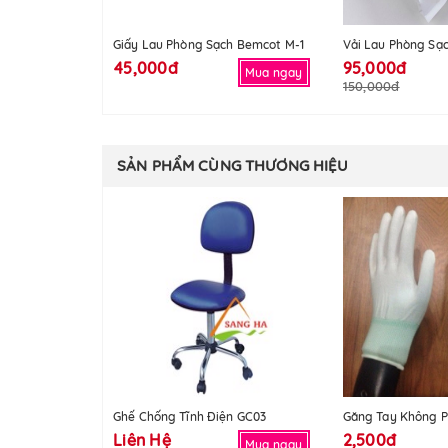
Giấy Lau Phòng Sạch Bemcot M-1
Vải Lau Phòng Sạ
45,000đ
95,000đ
Mua ngay
150,000đ
SẢN PHẨM CÙNG THƯƠNG HIỆU
Ghế Chống Tĩnh Điện GC03
Găng Tay Không P
Liên Hệ
2,500đ
Mua ngay