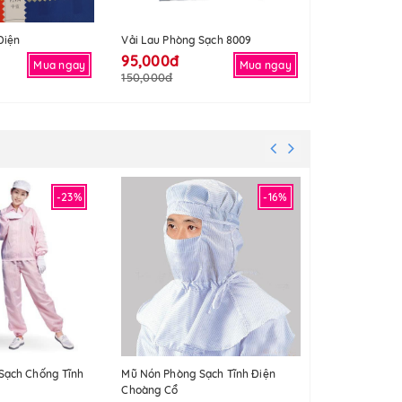
Điện
Vải Lau Phòng Sạch 8009
Vải Lau Phòng
95,000đ
95,000đ
Mua ngay
Mua ngay
150,000đ
150,000đ
-23%
-16%
Sạch Chống Tĩnh
Mũ Nón Phòng Sạch Tĩnh Điện
Vải Lau Phòng
Choàng Cổ
95,000đ