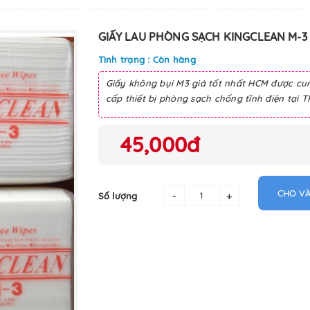
GIẤY LAU PHÒNG SẠCH KINGCLEAN M-3
Tình trạng : Còn hàng
Giấy không bụi M3 giá tốt nhất HCM được cu
cấp thiết bị phòng sạch chống tĩnh điện tại 
45,000đ
CHO VÀ
-
+
Số lượng