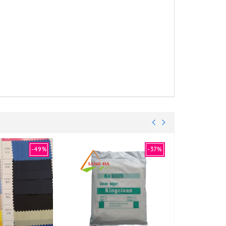
-49%
-37%