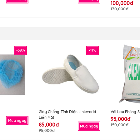
100,000đ
130,000đ
-38%
-11%
Giày Chống Tĩnh Điện Linkworld
Vải Lau Phòng 
Liền Mặt
95,000đ
Mua ngay
85,000đ
150,000đ
Mua ngay
95,000đ