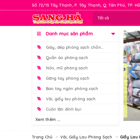
Số 72/15 Tây Thạnh, P. Tây Thạnh, Q. Tân Phú, TP. Hồ
Tất cả
Danh mục sản phẩm
Giày, dép phòng sạch chống tĩnh điện
Quần áo phòng sạch
Nón, mũ phòng sạch
Găng tay phòng sạch
Bao tay ngón phòng sạch
Vải, giấy lau phòng sạch
Cuộn lăn dính bụi
Xem thêm ...
Trang Chủ
Vải, Giấy Lau Phòng Sạch
Giấy Lau 