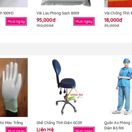
ch 1009D
Vải Lau Phòng Sạch 8009
Vải Chống Tĩnh 
95,000đ
18,000đ
Mua ngay
Mua ngay
150,000đ
35,000đ
hủ Màu Trắng
Ghế Chống Tĩnh Điện GC09
Quần Áo Phòng 
Điện Bộ Rời
Liên Hệ
Mua ngay
Mua ngay